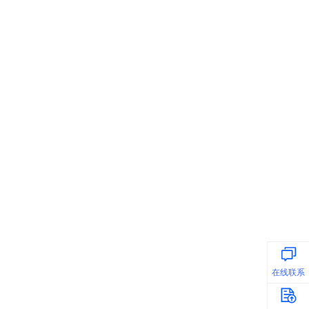
在线联系
商
务
Q
Q