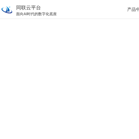
同联云平台
产品
面向AI时代的数字化底座